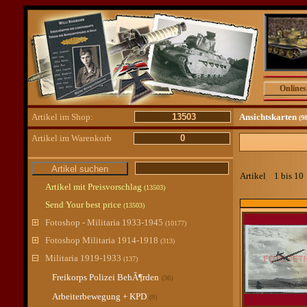
Online
Artikel im Shop:
13503
Ansichtskarten
(9
Artikel im Warenkorb
0
Artikel 1 bis 1
Artikel mit Preisvorschlag
(13503)
Send Your best price
(13503)
Fotoshop - Militaria 1933-1945
(10177)
Fotoshop Militaria 1914-1918
(313)
Militaria 1919-1933
(137)
Freikorps Polizei BehÃ¶rden
(36)
Arbeiterbewegung + KPD
(9)