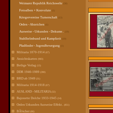
Weimarer Republik Reichswehr
(38)
Fotoalben + Konvolute
(1)
Kriegervereine Turnerschaft
(13)
Orden - Abzeichen
(1)
Ausweise - Urkunden - Dokume..
(19)
Stahlhelmbund und Kampfzeit
(19)
Pfadfinder - Jugendbewegung
(1)
Militaria 1870-1914
(67)
Ansichtskarten
(983)
Bethge Verlag
(13)
DDR 1946-1989
(280)
BRD ab 1949
(31)
Militaria 1914-1918
(67)
AUSLAND - MILITARIA
(32)
Bajonette Dolche 1933-1945
(14)
Orden Urkunden Ausweise Effekt..
(851)
BÃ¼cher
(66)